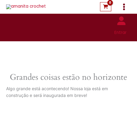
Pular
para
o
conteúdo
Entrar
Grandes coisas estão no horizonte
Algo grande está acontecendo! Nossa loja está em
construção e será inaugurada em breve!